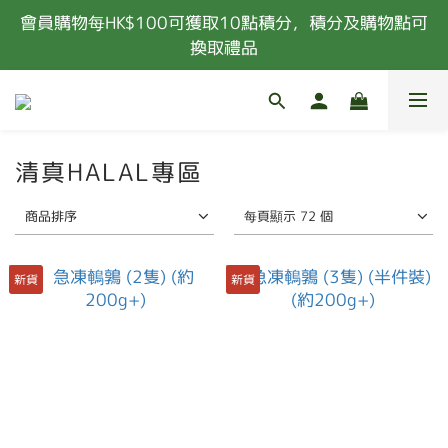
會員購物每HK$100可獲取10點積分，積分及購物點可
凡購物滿港幣$400或以上 (扣除所有優惠及購物金
後)，即可享有免費送貨服務 (偏遠地區除外)
換取禮品
新會員首次消費 85折優惠 (特價，套餐及指定食材除
外) 
凡購物滿港幣$400或以上 (扣除所有優惠及購物金
清真HALAL專區
後)，即可享有免費送貨服務 (偏遠地區除外)
商品排序
每頁顯示 72 個
新貨
新貨