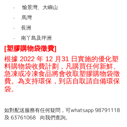
‧
愉景灣、大嶼山
‧
馬灣
‧
長洲
‧
南丫島及坪洲
[
]
塑膠購物袋徵費
2022
12
31
根據
年
月
日實施的優化塑
料購物袋收費計劃，凡購買任何新鮮、
急凍或冷凍食品將會收取塑膠購物袋徵
費。為支持環保，到店自取請自備環保
袋。
whatsapp 98791118
如對配送服務有任何疑問，可
及 63761068
向
我們
查詢。