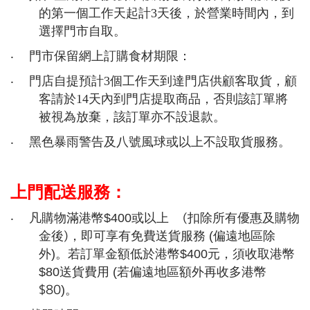
的第一個工作天起計
3
天後，於營業時間內，到
選擇門市自取。
‧
門市保留網上訂購食材期限：
‧
門店自提預計
3
個工作天到達門店供顧客取貨，顧
客請於
14
天內到門店提取商品，否則該訂單將
被視為放棄，該訂單亦不設退款。
‧
黑色暴雨警告及八號風球或以上不設取貨服務。
上門配送服務：
(
‧
凡購物滿
港幣
$400
或以上
扣除所有優惠及購物
)
金後
，即可享有免費送貨服務
(
偏遠地區除
外
)
。若訂單金額低於
港幣
$400
元，須收取港幣
$80
送貨費用
(
若
偏遠地區額外再收多港幣
$80
)
。