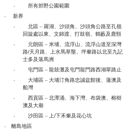
‧
所有郊野公園範圍
‧
新界
‧
北區
–
羅湖、沙頭角、沙頭角公路至孔嶺
回旋處以東、文錦渡、打鼓嶺、鶴藪及鹿頸
‧
元朗區
–
米埔、流浮山、流浮山道至深灣
路
/
天月路、上水馬草壟、坪輋路以北至九記
士多及落馬洲
‧
屯門區
–
龍鼓灘及屯門龍門路西湖翠路止
‧
大埔區
–
大埔汀角路忠誠盆館後、蓮澳及
船灣
‧
西貢區
–
北潭涌、海下灣、布袋澳、榕樹
澳及大廟
‧
沙田區
–
上
/
下禾輋及花心坑
‧
離島地區