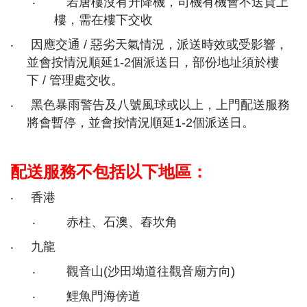
‧
若唐樓沒有升降機，司機有機會不送貨上
樓，需在樓下交收
‧
因應交通
/
惡劣天氣情況，派送時效或受影響，
並會按情況順延
1-2
個派送日，部份地址須於樓
下
/
管理處交收。
‧
黑色暴雨警告及八號風球或以上，上門配送服務
將會暫停，並會按情況順延
1-2
個派送日。
配送服務不包括以下地區：
‧
香港
‧
赤柱、石澳、舂坎角
‧
九龍
‧
觀音山
(
沙田坳道往觀音廟方向
)
‧
鯉魚門海傍道