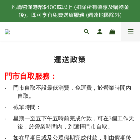
凡購物滿港幣$400或以上 (扣除所有優惠及購物金
凡購物滿港幣$400或以上 (扣除所有優惠及購物金
後)，即可享有免費送貨服務 (偏遠地區除外)
後)，即可享有免費送貨服務 (偏遠地區除外)
會員購物每HK$100可獲取10點積分，積分及購物點可
換取禮品
新會員首次消費 85折優惠 (特價，套餐及指定食材除
外) 
運送政策
凡購物滿港幣$400或以上 (扣除所有優惠及購物金
後)，即可享有免費送貨服務 (偏遠地區除外)
門市自取服務：
‧
門市自取不設最低消費，免運費，於營業時間內
自取。
‧
截單時間：
‧
星期一至五下午五時前完成付款，可在
3
個工作天
後，於營業時間內，到選擇門市自取。
‧
如在星期日或及公眾假期完成付款，則由假期後