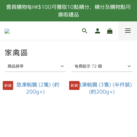
會員購物每HK$100可獲取10點積分，積分及購物點可
凡購物滿港幣$400或以上 (扣除所有優惠及購物金
後)，即可享有免費送貨服務 (偏遠地區除外)
換取禮品
新會員首次消費 85折優惠 (特價，套餐及指定食材除
外) 
凡購物滿港幣$400或以上 (扣除所有優惠及購物金
家禽區
後)，即可享有免費送貨服務 (偏遠地區除外)
商品排序
每頁顯示 72 個
新貨
新貨