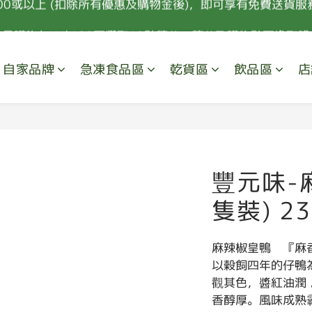
00或以上 (扣除所有優惠及購物金後)，即可享有免費送貨服務
會員購物每HK$100可獲取10點積分，積分及購物點可換取禮
新會員首次消費 85折優惠 (特價，套餐及指定食材除外) 
自家品牌
急凍食品區
乾貨區
飲品區
店
00或以上 (扣除所有優惠及購物金後)，即可享有免費送貨服務
豐元味-
隻裝) 23
麻辣椒皇鴨　『麻
以穀飼四年的仔鴨
觀其色，醬紅油潤
香醇厚。風味成熟