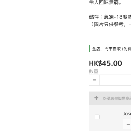
令人回味無窮。
儲存：急凍-18度
（圖片只供參考，
全店，門市自取 (免費
HK$45.00
數量
以優惠價加購商
Jo