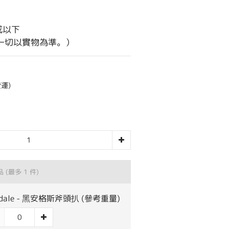
或以下
一切以實物為準。）
運)
品
(最多 1 件)
sdale - 黑安格斯斧頭扒 (參考重量)