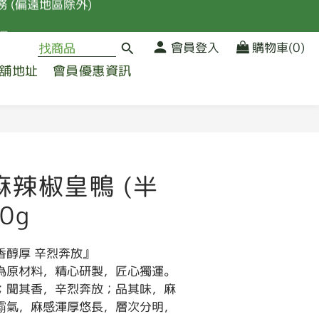
 (偏遠地區除外)
品
會員登入
購物車(0)
舖地址
會員優惠資訊
 (偏遠地區除外)
立即購買
麻辣椒皇鴨 (半
0g
香醇厚 辛烈奔放』
為原材料，精心研製，匠心獨運。
；聞其香，辛烈奔放；品其味，麻
霸氣，麻感渾厚悠長，層次分明，