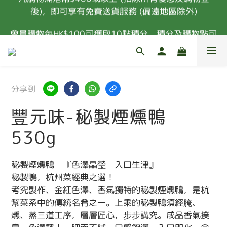
後)，即可享有免費送貨服務 (偏遠地區除外)
凡購物滿港幣$400或以上 (扣除所有優惠及購物金
後)，即可享有免費送貨服務 (偏遠地區除外)
會員購物每HK$100可獲取10點積分，積分及購物點可
換取禮品
新會員首次消費 85折優惠 (特價，套餐及指定食材除
外) 
分享到
凡購物滿港幣$400或以上 (扣除所有優惠及購物金
後)，即可享有免費送貨服務 (偏遠地區除外)
豐元味-秘製煙燻鴨
530g
秘製煙燻鴨　『色澤晶瑩　入口生津』
秘製鴨，杭州菜經典之選！
考究製作、金紅色澤、香氣獨特的秘製煙燻鴨，是杭
幫菜系中的傳統名肴之一。上乘的秘製鴨須經腌、
燻、蒸三道工序，層層匠心，步步講究。成品香氣撲