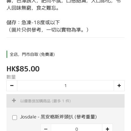
鼻，色澤誘人，肥而不膩，口感飽滿，入口即化，令
人回味無窮，食之難忘。
儲存：急凍-18度或以下
（圖片只供參考，一切以實物為準。）
全店，門市自取 (免費運)
HK$85.00
數量
以優惠價加購商品
(最多 1 件)
Josdale - 黑安格斯斧頭扒 (參考重量)