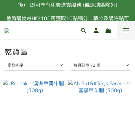
凡購物滿港幣$400或以上 (扣除所有優惠及購物金
會員購物每HK$100可獲取10點積分，積分及購物點可
後)，即可享有免費送貨服務 (偏遠地區除外)
換取禮品
新會員首次消費 85折優惠 (特價，套餐及指定食材除
外) 
乾貨區
凡購物滿港幣$400或以上 (扣除所有優惠及購物金
後)，即可享有免費送貨服務 (偏遠地區除外)
商品排序
每頁顯示 72 個