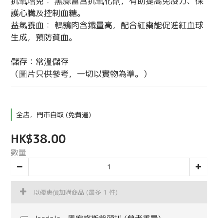
抗氧增免： 黑蒜富含抗氧化劑，有助提高免疫力、保
護心臟及控制血糖。
益氣養血： 鵪鶉肉含鐵量高，配合紅棗能促進紅血球
生成，預防貧血。
儲存：常溫儲存
（圖片只供參考，一切以實物為準。）
全店，門市自取 (免費運)
HK$38.00
數量
以優惠價加購商品
(最多 1 件)