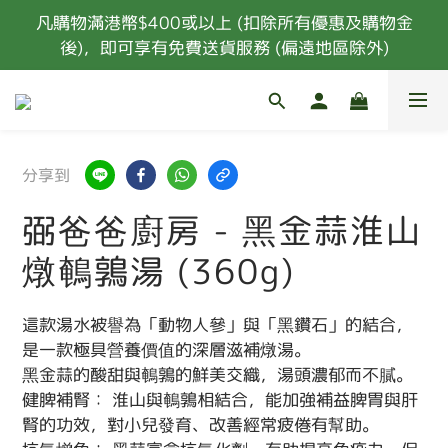
凡購物滿港幣$400或以上 (扣除所有優惠及購物金
凡購物滿港幣$400或以上 (扣除所有優惠及購物金
後)，即可享有免費送貨服務 (偏遠地區除外)
後)，即可享有免費送貨服務 (偏遠地區除外)
會員購物每HK$100可獲取10點積分，積分及購物點可
換取禮品
新會員首次消費 85折優惠 (特價，套餐及指定食材除
分享到
外) 
弼爸爸廚房 - 黑金蒜淮山
凡購物滿港幣$400或以上 (扣除所有優惠及購物金
後)，即可享有免費送貨服務 (偏遠地區除外)
燉鵪鶉湯 (360g)
這款湯水被譽為「動物人參」與「黑鑽石」的結合，
是一款極具營養價值的深層滋補燉湯。
黑金蒜的酸甜與鵪鶉的鮮美交織，湯頭濃郁而不膩。
健脾補腎： 淮山與鵪鶉相結合，能加強補益脾胃與肝
腎的功效，對小兒發育、改善經常疲倦有幫助。