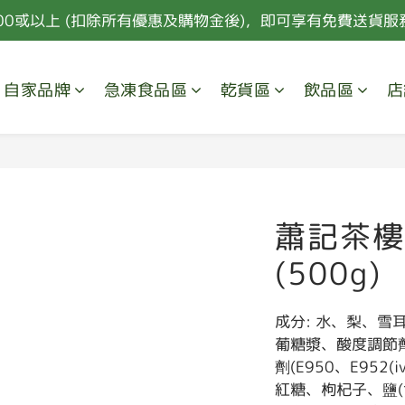
00或以上 (扣除所有優惠及購物金後)，即可享有免費送貨服務
00或以上 (扣除所有優惠及購物金後)，即可享有免費送貨服務
會員購物每HK$100可獲取10點積分，積分及購物點可換取禮
自家品牌
急凍食品區
乾貨區
飲品區
店
新會員首次消費 85折優惠 (特價，套餐及指定食材除外) 
00或以上 (扣除所有優惠及購物金後)，即可享有免費送貨服務
蕭記茶樓
(500g)
成分: 水、梨、雪
葡糖漿、酸度調節劑(
劑(E950、E952(
紅糖、枸杞子、鹽(含