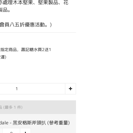
亦處理木本堅果、堅果製品、花
製品。
會員八五折優惠活動。)
指定商品，蕭記糖水買2送1
運)
品
(最多 1 件)
sdale - 黑安格斯斧頭扒 (參考重量)