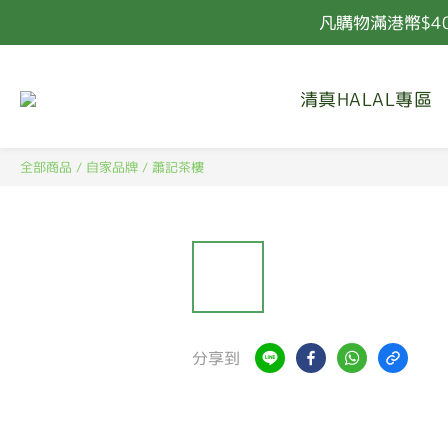
凡購物滿港幣$4
凡購物滿港幣$4
清真HALAL專區
凡購物滿港幣$4
全部商品
/
自家品牌
/
蕭記茶樓
分享到