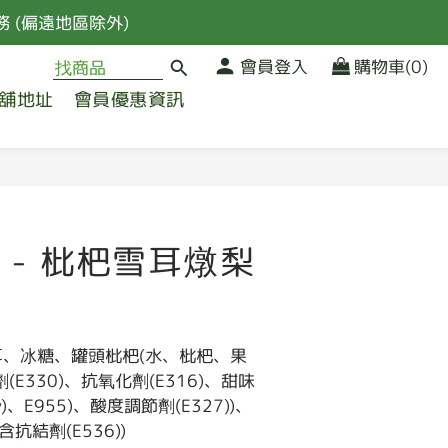
 (偏遠地區除外)
 (偏遠地區除外)
會員登入
購物車(0)
品
舖地址
會員優惠資訊
 (偏遠地區除外)
立即購買
 - 枇杷雪耳燉梨
耳、冰糖、罐頭枇杷(水、枇杷、果
E330)、抗氧化劑(E316)、甜味
iv)、E955)、酸度調節劑(E327))、
抗結劑(E536))