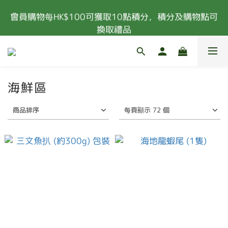
會員購物每HK$100可獲取10點積分，積分及購物點可
凡購物滿港幣$400或以上 (扣除所有優惠及購物金
後)，即可享有免費送貨服務 (偏遠地區除外)
換取禮品
新會員首次消費 85折優惠 (特價，套餐及指定食材除
外) 
凡購物滿港幣$400或以上 (扣除所有優惠及購物金
海鮮區
後)，即可享有免費送貨服務 (偏遠地區除外)
商品排序
每頁顯示 72 個