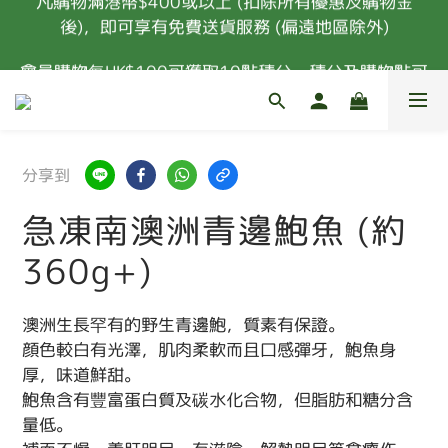
後)，即可享有免費送貨服務 (偏遠地區除外)
凡購物滿港幣$400或以上 (扣除所有優惠及購物金
後)，即可享有免費送貨服務 (偏遠地區除外)
會員購物每HK$100可獲取10點積分，積分及購物點可
換取禮品
新會員首次消費 85折優惠 (特價，套餐及指定食材除
外) 
分享到
凡購物滿港幣$400或以上 (扣除所有優惠及購物金
急凍南澳洲青邊鮑魚 (約
後)，即可享有免費送貨服務 (偏遠地區除外)
360g+)
澳洲生長罕有的野生青邊鮑，質素有保證。
顔色較白有光澤，肌肉柔軟而且口感彈牙，鮑魚身
厚，味道鮮甜。
鮑魚含有豐富蛋白質及碳水化合物，但脂肪和糖分含
量低。