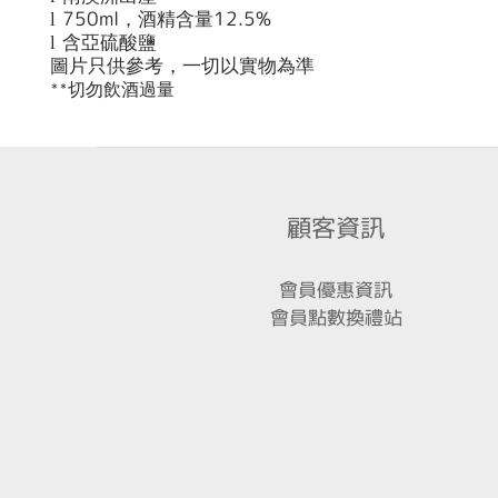
750ml
12.5%
l
，酒精含量
l
含亞硫酸鹽
圖片只供參考，一切以實物為準
切勿飲酒過量
**
顧客資訊
會員優惠資訊
會員點數換禮站