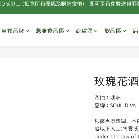
00或以上 (扣除所有優惠及購物金後)，即可享有免費送貨服務
會員購物每HK$100可獲取10點積分，積分及購物點可換取禮
新會員首次消費 85折優惠 (特價，套餐及指定食材除外) 
自家品牌
急凍食品區
乾貨區
飲品區
店
00或以上 (扣除所有優惠及購物金後)，即可享有免費送貨服務
玫瑰花酒 
產地：澳洲
品牌：SOUL DIVA
根據香港法律，不
歲以下人士)售賣
Under the law of 