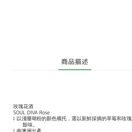
商品描述
玫瑰花酒
SOUL DIVA Rose
l
以淺珊瑚粉的顏色襯托，選以新鮮採摘的草莓和玫瑰
餘味。
l
南澳洲出產