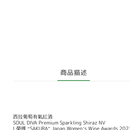
商品描述
西拉葡萄有氣紅酒
SOUL DIVA Premium Sparkling Shiraz NV
SAKURA
Japan Women
s Wine Awards 20
l
榮獲
“
”
’