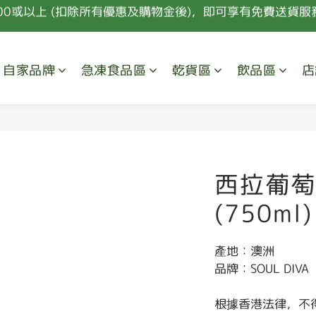
00或以上 (扣除所有優惠及購物金後)，即可享有免費送貨服務
會員購物每HK$100可獲取10點積分，積分及購物點可換取禮
新會員首次消費 85折優惠 (特價，套餐及指定食材除外) 
自家品牌
急凍食品區
乾貨區
飲品區
店
00或以上 (扣除所有優惠及購物金後)，即可享有免費送貨服務
西拉葡萄
(750ml)
產地：澳洲
品牌：SOUL DIVA
根據香港法律，不