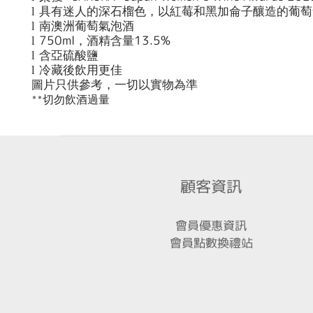
l
具有迷人的深石榴色，以紅莓和黑加侖子釀造的葡萄
l
南澳洲葡萄氣泡酒
750ml
13.5%
l
，酒精含量
l
含亞硫酸鹽
l
冷藏後飲用更佳
圖片只供參考，一切以實物為準
切勿飲酒過量
**
顧客資訊
會員優惠資訊
會員點數換禮站