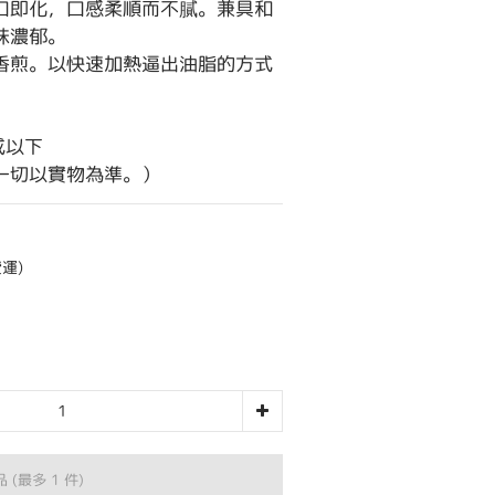
口即化，口感柔順而不膩。兼具和
味濃郁。
香煎。以快速加熱逼出油脂的方式
或以下
一切以實物為準。）
運)
品
(最多 1 件)