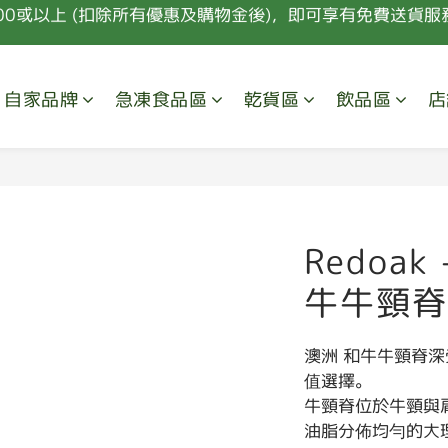
00或以上 (扣除所有優惠及購物金後)，即可享有免費送貨服務
會員購物每HK$100可獲取10點積分，積分及購物點可換取禮
新會員首次消費 85折優惠 (特價，套餐及指定食材除外) 
自家品牌
急凍食品區
乾貨區
飲品區
店
00或以上 (扣除所有優惠及購物金後)，即可享有免費送貨服務
Redoak
牛牛頸脊 
澳洲 和牛牛頸脊深
值選擇。
牛頸脊位於牛頸與肩
油脂分佈均勻的大