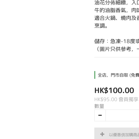
油花分佈細緻，入
牛的油脂香氣，肉
適合火鍋、燒肉及
烹調。
儲存：急凍-18度
（圖片只供參考，
全店，門市自取 (免費
HK$100.00
HK$95.00
會員獨享
數量
以優惠價加購商