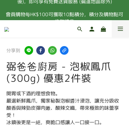
凡購物滿港幣$400或以上 (扣除所有優惠及購物金
會員購物每HK$100可獲取10點積分，積分及購物點可
後)，即可享有免費送貨服務 (偏遠地區除外)
換取禮品
新會員首次消費 85折優惠 (特價，套餐及指定食材除
外) 
分享到
凡購物滿港幣$400或以上 (扣除所有優惠及購物金
後)，即可享有免費送貨服務 (偏遠地區除外)
弼爸爸廚房 - 泡椒鳳爪
(300g) 優惠2件裝
開胃或下酒的理想食物。 
嚴選新鮮鳳爪，獨家秘製泡椒醬汁浸泡，讓充分吸收
酸香與辣勁皮彈肉嫩、酸辣交織，帶來極致的味蕾享
受！
冰鎮後更是一絕，爽脆口感讓人一口接一口。 