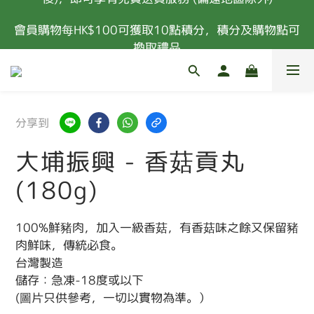
凡購物滿港幣$400或以上 (扣除所有優惠及購物金
會員購物每HK$100可獲取10點積分，積分及購物點可
後)，即可享有免費送貨服務 (偏遠地區除外)
換取禮品
新會員首次消費 85折優惠 (特價，套餐及指定食材除
外) 
凡購物滿港幣$400或以上 (扣除所有優惠及購物金
分享到
後)，即可享有免費送貨服務 (偏遠地區除外)
大埔振興 - 香菇貢丸
(180g)
100%鮮豬肉，加入一級香菇，有香菇味之餘又保留豬
肉鮮味，傳統必食。
台灣製造
儲存：急凍-18度或以下
(圖片只供參考，一切以實物為準。）